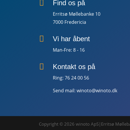

Find os på
Erritsø Møllebanke 10
7000 Fredericia

Vi har åbent
Man-Fre: 8 - 16

Kontakt os på
Ring:
76 24 00 56
Send mail:
winoto@winoto.dk
Copyright © 2026 winoto ApS|Erritsø Mølleba