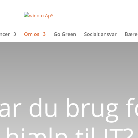
ncer
Om os
Go Green
Socialt ansvar
Bære
ar du brug f
hjælp til IT?