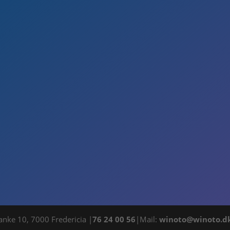
nke 10, 7000 Fredericia |
76 24 00 56
|Mail:
winoto@winoto.d